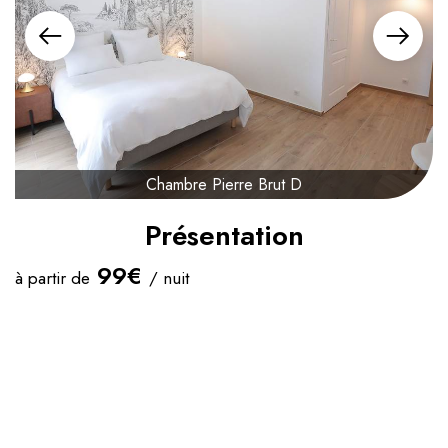
Chambre Pierre Brut D
Présentation
99€
à partir de
/ nuit
Heure d'arrivée :
17:00
Heure de départ :
11:00
Capacité maximum :
3
Lit(s) king size :
1
Lit(s) supplémentaire(s) :
Oui
Lit(s) bébé :
Oui