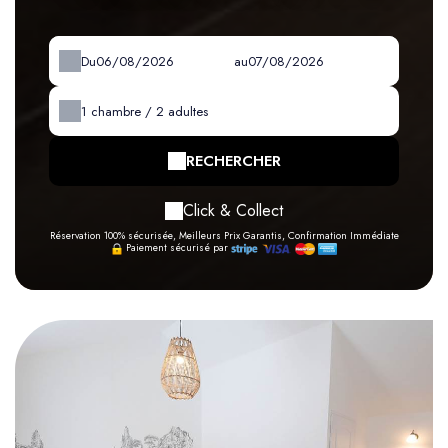
Du
au
1
chambre /
2
adultes
RECHERCHER
Click & Collect
Réservation 100% sécurisée, Meilleurs Prix Garantis, Confirmation Immédiate
Paiement sécurisé par